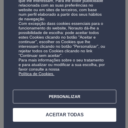
que lhe interessam, Para lhe exibir publicidade
em Braga
relacionada com as suas preferências no
website ou em sites de terceiros, com base
O sistema de travagem é essencial para a segurança na
num perfil elaborado a partir dos seus hábitos
de navegação.
condução. Na nossa oficina auto Braga, os travões são
Com excepção dass cookies essenciais para o
avaliados com rigor, incluindo a verificação de pastilhas,
funcionamento do website, Norauto dá-lhe a
discos e líquido de travões — componentes sujeitos a
possibilidade de escolha: pode aceitar todos
estes Cookies clicando no botão "Aceitar e
desgaste natural.
continuar", escolher os Cookies que lhe
Muitos condutores recorrem a este serviço quando surgem
interessam clicando no botão "Personalizar", ou
rejeitar todos os Cookies clicando no link
sinais como:
"Continuar sem aceitar".
Ruídos ao travar;
Para mais informações sobre o seu tratamento
Vibrações no volante;
e para atualizar ou modificar a sua escolha, por
favor consulte a nossa
Redução da eficácia de travagem.
Política de Cookies.
Quando necessário, realizamos a substituição dos
componentes com total transparência sobre o trabalho a
executar. Para uma avaliação completa, pode agendar um
diagnóstico do sistema de travagem
.
PERSONALIZAR
Diagnóstico e montagem de baterias em Braga
ACEITAR TODAS
Uma bateria descarregada pode surgir inesperadamente e
impedir o arranque do veículo. Na Norauto Braga