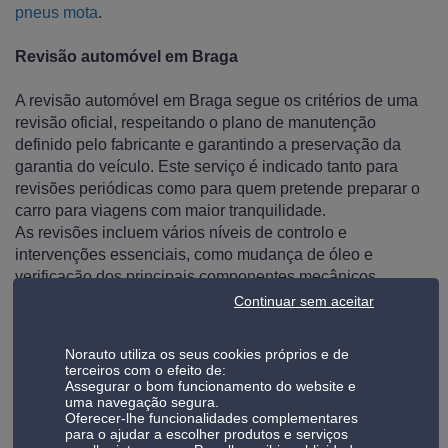
pneus mota
.
Revisão automóvel em Braga
A revisão automóvel em Braga segue os critérios de uma
revisão oficial, respeitando o plano de manutenção
definido pelo fabricante e garantindo a preservação da
garantia do veículo. Este serviço é indicado tanto para
revisões periódicas como para quem pretende preparar o
carro para viagens com maior tranquilidade.
As revisões incluem vários níveis de controlo e
intervenções essenciais, como mudança de óleo e
verificação dos principais componentes mecânicos,
ajustados ao uso real da viatura.
Continuar sem aceitar
Para quem procura uma
oficina automóvel Braga
fiável e
alinhada com recomendações técnicas oficiais, esta é uma
Norauto utiliza os seus cookies próprios e de
solução segura e conveniente.
terceiros com o efeito de:
Saiba mais sobre a
revisão do carro
.
Assegurar o bom funcionamento do website e
uma navegação segura.
Oferecer-lhe funcionalidades complementares
Travagem: inspeção e substituição de componentes
para o ajudar a escolher produtos e serviços