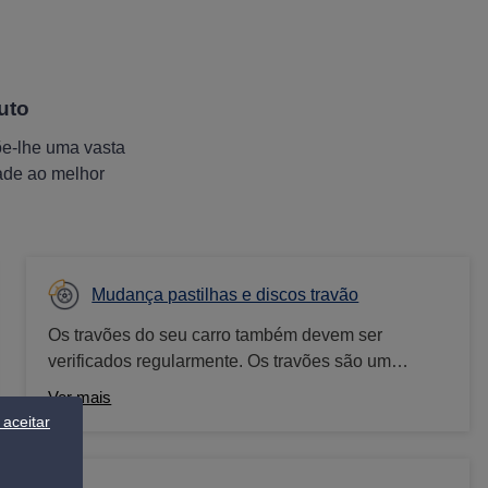
uto
õe-lhe uma vasta
dade ao melhor
Mudança pastilhas e discos travão
Os travões do seu carro também devem ser
verificados regularmente. Os travões são um
componente relevante para a segurança de um
Ver mais
veículo e devem funcionar corretamente para evitar
aceitar
acidentes. Por isso, é essencial uma verificação
regular e, se necessário, a substituição das