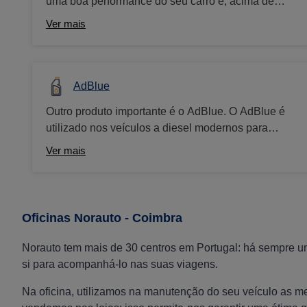
uma boa performance do seu carro e, acima de
tudo, a sua segurança. Por este motivo, é essencial
Ver mais
saber quando mudar os pneus na altura certa para
evitar problemas maiores. Sendo elementos de
segurança essenciais na estrada, os pneus são
alvo de todas as atenções dos nossos técnicos.
AdBlue
Faça um check up gratuito aos pneus do seu carro
Outro produto importante é o AdBlue. O AdBlue é
em qualquer oficina Norauto
utilizado nos veículos a diesel modernos para
reduzir os óxidos de azoto convertendo os óxidos
Ver mais
de azoto nocivos em azoto e água inofensivos) O
controlo regular e o abastecimento de AdBlue são
importantes para cumprir os requisitos específicos
de emissões e contribuir para melhorar a qualidade
Oficinas Norauto - Coimbra
do ar.
Norauto tem mais de 30 centros em Portugal: há sempre um
si para acompanhá-lo nas suas viagens.
Na oficina, utilizamos na manutenção do seu veículo as 