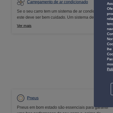
Carregamento de ar condicionado
Ass
Ofe
Se o seu carro tem um sistema de ar condicionado,
pro
este deve ser bem cuidado. Um sistema de ar
rel
condicionado com as devidas manutenções,
ter
Ver mais
nav
tornará o AC do seu carro não só num elemento de
Com
conforto durante o tempo quente, mas também um
Nor
ponto de segurança pois uma climatização que
Coo
funciona bem garante-lhe, nomeadamente, um
lhe
desembaciamento eficaz para uma perfeita
Coo
Par
visibilidade.
mod
Pol
Torne cad
Pneus
Pneus em bom estado são essenciais para garantir