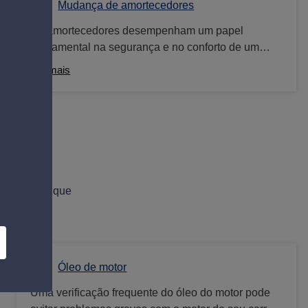
pastilhas ou dos discos de travão. Na oficina auto
Mudança de amortecedores
Norauto poderá efectuar o check up ao estado dos
Os amortecedores desempenham um papel
travões do seu carro.
fundamental na segurança e no conforto de um
veículo, sendo peças essenciais do sistema de
Ver mais
suspensão. A manutenção adequada dos
amortecedores é crucial para garantir seu
desempenho ideal. Amortecedores gastos ou
danificados podem comprometer a estabilidade do
veículo, aumentando o tempo de travagem e o risco
de aquaplanagem. Além disso, um sistema de
suspensão em mau estado pode causar danos
s recentes que
adicionais a outros componentes do veículo.
Óleo de motor
Uma verificação frequente do óleo do motor pode