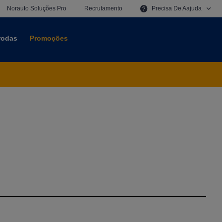
Norauto Soluções Pro
Recrutamento
Precisa De
A
A
Juda
 rodas
Promoções