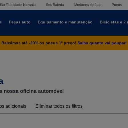
tão Fidelidade Norauto
Sos Bateria
Mudança de óleo
Pneus
s
Peças auto
Equipamento e manutenção
Bicicletas e 2
Baixámos até -20% os pneus 1º preço!
Saiba quanto vai poupar!
a
a nossa oficina automóvel
os adicionais
Eliminar todos os filtros