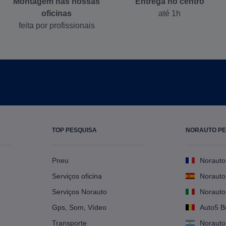
Montagem nas nossas
Entrega no centro
oficinas
até 1h
feita por profissionais
TOP PESQUISA
NORAUTO P
Pneu
Norauto
Serviços oficina
Norauto
Serviços Norauto
Norauto 
Gps, Som, Vídeo
Auto5 B
Transporte
Norauto