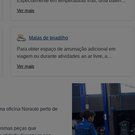
Especialmente em temperaturas frias, uma bateria
fraca pode levar a problemas de arranque. Desta
Ver mais
forma, é aconselhável verificar regularmente a
bateria e substituí-la, se necessário, para garantir
que o veículo possa arrancar de forma
fiável.Poderá contar sempre com os nossos
Malas de tejadilho
técnicos para verificar o estado da bateria do seu
Para obter espaço de arrumação adicional em
carro.
viagem ou durante atividades ao ar livre, a
utilização de uma mala de tejadilho pode ser a
Ver mais
solução ideal. Desta forma pode levar tudo o que
deseja consigo e manter o seu conforto durante a
viagem. Descubra toda a oferta de malas de
tejadilho que temos para si!
a oficina Norauto perto de
mesmas peças que