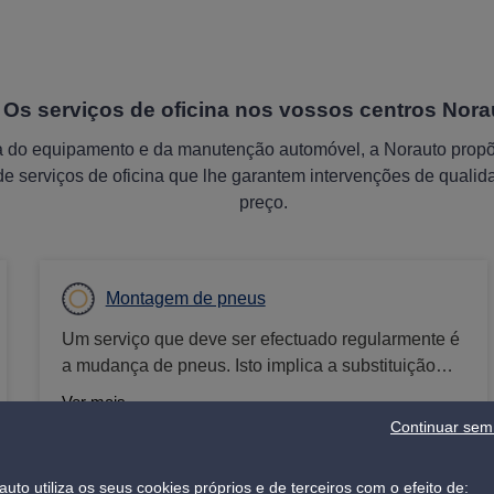
Os serviços de oficina nos vossos centros Nora
a do equipamento e da manutenção automóvel, a Norauto prop
de serviços de oficina que lhe garantem intervenções de quali
preço.
Montagem de pneus
Um serviço que deve ser efectuado regularmente é
a mudança de pneus. Isto implica a substituição
dos pneus do veículo para garantir que têm piso e
Ver mais
aderência suficientes. O bom estado dos pneus do
Continuar sem 
seu carro é essencial para uma condução segura,
especialmente em condições climatéricas difíceis.
auto utiliza os seus cookies próprios e de terceiros com o efeito de: