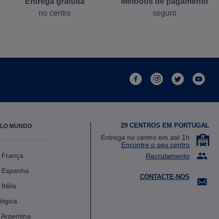
Entrega gratuita
Métodos de pagamento
no centro
seguro
facebook
instagram
twitter
youtube
29 CENTROS EM PORTUGAL
ELO MUNDO
Entrega no centro em até 1h
Encontre o seu centro
 França
Recrutamento
 Espanha
CONTACTE-NOS
Itália
élgica
 Argentina