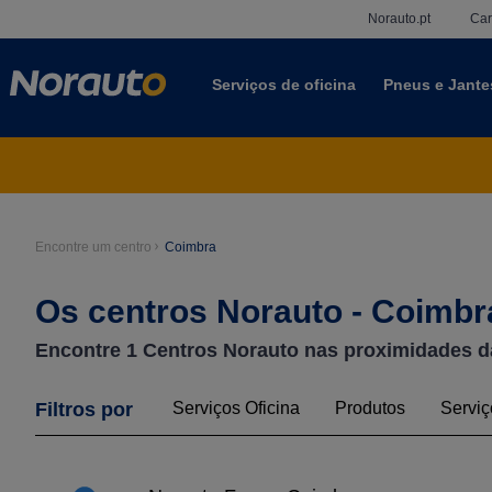
Norauto.pt
Car
Serviços de oficina
Pneus e Jante
Encontre um centro
Coimbra
Os centros Norauto - Coimbr
Encontre
1
Centros Norauto nas proximidades d
Filtros por
Serviços Oficina
Produtos
Serviç