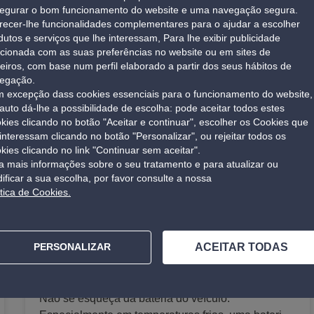
Mudança correia de distribuição
egurar o bom funcionamento do website e uma navegação segura.
recer-lhe funcionalidades complementares para o ajudar a escolher
A correia de distribuição é uma peça vital do motor
dutos e serviços que lhe interessam, Para lhe exibir publicidade
de um carro. Uma falha na correia de distribuição
acionada com as suas preferências no website ou em sites de
poderá causar danos graves e até mesmo na
ceiros, com base num perfil elaborado a partir dos seus hábitos de
Ver mais
egação.
inoperância do motor. Com o tempo e o uso, a
 excepção dass cookies essenciais para o funcionamento do website,
correia começa a desgastar, aumentando
auto dá-lhe a possibilidade de escolha: pode aceitar todos estes
significativamente o risco de falha. Se a correia
kies clicando no botão "Aceitar e continuar", escolher os Cookies que
romper-se enquanto o motor estiver em
 interessam clicando no botão "Personalizar", ou rejeitar todos os
funcionamento, as válvulas podem entrar em
kies clicando no link "Continuar sem aceitar".
a mais informações sobre o seu tratamento e para atualizar ou
contato com os pistões, causando danos sérios e
Os produtos nos vossos centros Norauto
ificar a sua escolha, por favor consulte a nossa
dispendiosos. Seguir as recomendações do
ítica de Cookies.
a viagem mais emocionante e segura com os produtos auto mai
fabricante quanto ao intervalo de substituição da
combinam funcionalidade, segurança e estilo,
correia de distribuição é essencial. Poderá contar
sempre com os nossos técnicos para verificar o
ACEITAR TODAS
PERSONALIZAR
estado da correia de distribuição do seu carro.
Bateria
Não se esqueça da bateria do veículo.