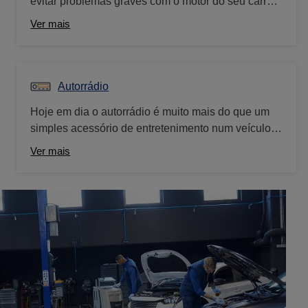
evitar problemas graves com o motor do seu carro
no futuro. Ao verificar o óleo do motor, é importante
Ver mais
não apenas observar o nível, mas também a sua
condição. Um óleo escuro, sujo ou com partículas
pode indicar a necessidade de troca ou possíveis
problemas no motor. Na Norauto oferecemos-lhe
Autorrádio
uma vasta gama de óleos de qualidade ao melhor
Hoje em dia o autorrádio é muito mais do que um
preço.
simples acessório de entretenimento num veículo;
é uma peça fundamental que contribui para a
Ver mais
experiência de condução e segurança. Além de
poder desfrutar o melhor som, recursos como
conectividade Bluetooth, a tecnologia de
navegação por GPS são cada vez mais
importantes. Por isso, ter uma gama alargada de
autorradios equipados com a melhor tecnologia é
uma prioridade para nós. Visite-nos e descubra
toda a nossa gama.