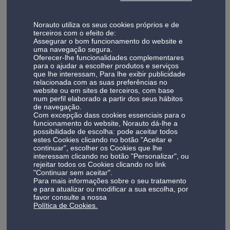
procura pneus na Guia com instalação incluída e garantia
de segurança.
A montagem de pneus é efetuada, em média, em cerca de
Norauto utiliza os seus cookies próprios e de
terceiros com o efeito de:
2 horas, permitindo-lhe resolver esta necessidade de
Assegurar o bom funcionamento do website e
forma rápida. Durante o processo, são realizadas
uma navegação segura.
verificações essenciais para garantir uma instalação
Oferecer-lhe funcionalidades complementares
para o ajudar a escolher produtos e serviços
correta e uma condução segura.
que lhe interessam, Para lhe exibir publicidade
A nossa oficina também assegura montagem de pneus de
relacionada com as suas preferências no
website ou em sites de terceiros, com base
mota, adaptando-se a diferentes tipos de veículos. Saiba
num perfil elaborado a partir dos seus hábitos
mais sobre a nossa
oficina de pneus
e
pneus mota
.
de navegação.
Com excepção dass cookies essenciais para o
funcionamento do website, Norauto dá-lhe a
Revisão automóvel na Guia
possibilidade de escolha: pode aceitar todos
estes Cookies clicando no botão "Aceitar e
A revisão automóvel na Guia é realizada de acordo com os
continuar", escolher os Cookies que lhe
interessam clicando no botão "Personalizar", ou
critérios definidos pelos fabricantes, assegurando o
rejeitar todos os Cookies clicando no link
cumprimento do plano de manutenção e a preservação da
"Continuar sem aceitar".
Para mais informações sobre o seu tratamento
garantia do veículo.
e para atualizar ou modificar a sua escolha, por
Este serviço é indicado tanto para uso diário como para
favor consulte a nossa
preparação de viagens mais longas, garantindo maior
Política de Cookies.
tranquilidade ao volante.
Durante a revisão, são verificados vários componentes