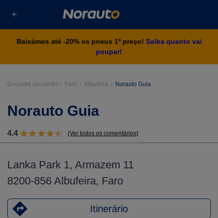
Baixámos até -20% os pneus 1º preço!
Saiba quanto vai
poupar!
Encontre um centro
Faro
Albufeira
Norauto Guia
Norauto Guia
4.4
(Ver todos os comentários)
Lanka Park 1, Armazem 11
8200-856 Albufeira, Faro
Itinerário