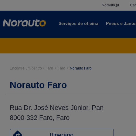
Norauto.pt
Car
Serviços de oficina
Pneus e Jante
Encontre um centro
Faro
Faro
Norauto Faro
Norauto Faro
Rua Dr. José Neves Júnior, Pan
8000-332 Faro, Faro
Itinerário