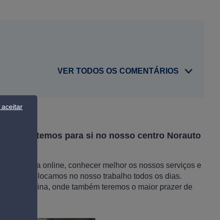
VER TODOS OS COMENTÁRIOS
aceitar
iços que temos para si no nosso centro Norauto
a exclusiva online, conhecer melhor os nossos serviços e
ção que colocamos no nosso trabalho todos os dias.
 nossa oficina, onde também teremos o maior prazer de