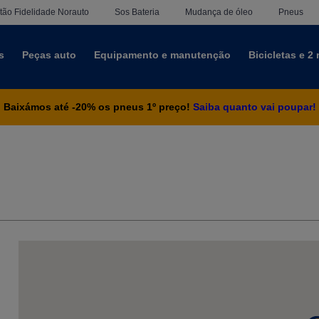
tão Fidelidade Norauto
Sos Bateria
Mudança de óleo
Pneus
s
Peças auto
Equipamento e manutenção
Bicicletas e 2
Baixámos até -20% os pneus 1º preço!
Saiba quanto vai poupar!