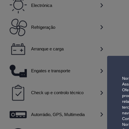
Electrónica
Refrigeração
Arranque e carga
Engates e transporte
Nor
Ass
Ofe
Check up e controlo técnico
pro
rel
ter
nav
Autorrádio, GPS, Multimedia
Com
Nor