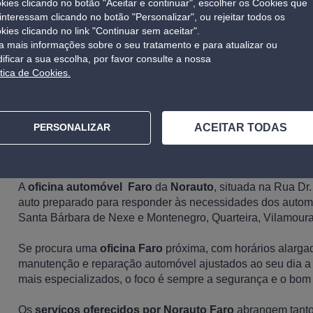
kies clicando no botão "Aceitar e continuar", escolher os Cookies que
 interessam clicando no botão "Personalizar", ou rejeitar todos os
kies clicando no link "Continuar sem aceitar".
a mais informações sobre o seu tratamento e para atualizar ou
ificar a sua escolha, por favor consulte a nossa
ítica de Cookies.
3/3
ACEITAR TODAS
PERSONALIZAR
Serviços disponíveis na nossa oficina automóve
A
oficina automóvel Faro
da
Norauto
, situada na Rua Dr
auto preparado para responder às necessidades dos automob
Santa Bárbara de Nexe e Montenegro, Quarteira, Vilamoura
Se procura uma
oficina Faro
próxima, com horários alargad
manutenção e reparação automóvel ajustados ao seu dia a d
mais especializados, o foco é sempre a segurança e o bom
Os
serviços oferecidos por Norauto Faro
abrangem tanto