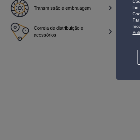
Coo
lhe
Transmissão e embraiagem
Coo
Par
mod
Correia de distribuição e
Pol
acessórios