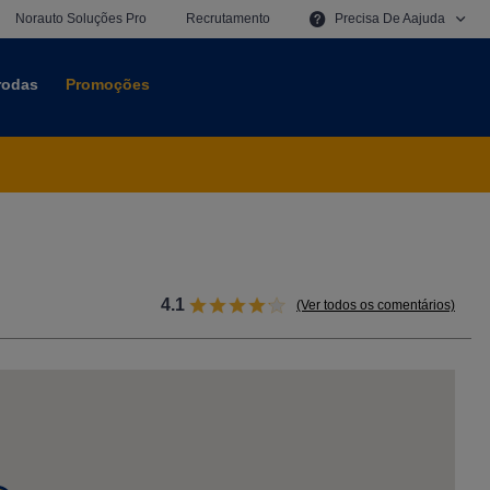
Norauto Soluções Pro
Recrutamento
Precisa De
A
A
Juda
 rodas
Promoções
4.1
(Ver todos os comentários)