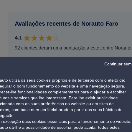
Avaliações recentes de Norauto Faro
4.1
92 clientes deram uma pontuação a este centro Norauto
Continuar sem 
auto utiliza os seus cookies próprios e de terceiros com o efeito de:
Descubra toda a nossa oferta de produtos e serv
egurar o bom funcionamento do website e uma navegação segura.
Faro
recer-lhe funcionalidades complementares para o ajudar a escolher
dutos e serviços que lhe interessam, Para lhe exibir publicidade
Com um simples clique, poderá desfrutar de uma experiênci
acionada com as suas preferências no website ou em sites de
produtos inovadores bem como o profissionalismo e dedica
ceiros, com base num perfil elaborado a partir dos seus hábitos de
Queremos que desfrute de uma experiência virtual única da
egação.
recebê-lo pessoalmente.
 excepção dass cookies essenciais para o funcionamento do website,
auto dá-lhe a possibilidade de escolha: pode aceitar todos estes