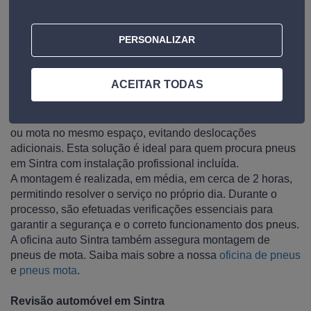
O atendimento pode ser feito com ou sem marcação. Para
mais informações ou agendamento, pode contactar-nos
PERSONALIZAR
através do número 211 554 000 ou visitar diretamente a
oficina. Conheça todos os nossos
serviços oficina auto
.
ACEITAR TODAS
Montagem rápida de pneus em Sintra
Na Norauto Sintra pode adquirir e montar pneus para carro
ou mota no mesmo espaço, evitando deslocações
adicionais. Esta solução é ideal para quem procura pneus
em Sintra com instalação profissional incluída.
A montagem é realizada, em média, em cerca de 2 horas,
permitindo resolver o serviço no próprio dia. Durante o
processo, são efetuadas verificações essenciais para
garantir a segurança e o correto funcionamento dos pneus.
A oficina auto Sintra também assegura montagem de
pneus de mota. Saiba mais sobre a nossa
oficina de pneus
e
pneus mota
.
Revisão automóvel em Sintra