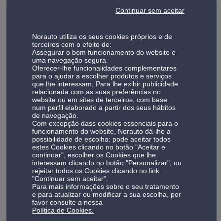
A nossa oficina automóvel em Sintra, localizada em Mem
Continuar sem aceitar
Martins, foi pensada para dar resposta às necessidades
reais dos automobilistas da região, incluindo zonas como
Algueirão-Mem Martins, Rio de Mouro, Queluz e Agualva-
Norauto utiliza os seus cookies próprios e de
Cacém.
terceiros com o efeito de:
Assegurar o bom funcionamento do website e
uma navegação segura.
Na Norauto Sintra encontra uma oferta completa de
Oferecer-lhe funcionalidades complementares
para o ajudar a escolher produtos e serviços
serviços de manutenção e reparação automóvel, desde
que lhe interessam, Para lhe exibir publicidade
operações rápidas como mudança de pneus ou óleo, até
relacionada com as suas preferências no
intervenções mais técnicas, sempre com foco na
website ou em sites de terceiros, com base
num perfil elaborado a partir dos seus hábitos
segurança e no desempenho do seu veículo.
de navegação.
Com excepção dass cookies essenciais para o
A nossa oficina auto Sintra responde tanto a situações
funcionamento do website, Norauto dá-lhe a
possibilidade de escolha: pode aceitar todos
imprevistas — como baterias descarregadas — como à
estes Cookies clicando no botão "Aceitar e
manutenção periódica recomendada pelos fabricantes.
continuar", escolher os Cookies que lhe
interessam clicando no botão "Personalizar", ou
rejeitar todos os Cookies clicando no link
Privilegiamos a transparência em todas as fases do
"Continuar sem aceitar".
serviço: explicações claras, orçamentos detalhados e
Para mais informações sobre o seu tratamento
e para atualizar ou modificar a sua escolha, por
tempos de execução adaptados a quem precisa de
favor consulte a nossa
soluções rápidas e eficazes.
Política de Cookies.