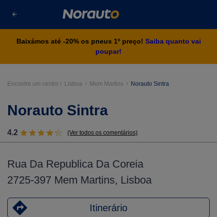
Baixámos até -20% os pneus 1º preço!
Saiba quanto vai
poupar!
Encontre um centro
Lisboa
Mem Martins
Norauto Sintra
Norauto Sintra
4.2
(Ver todos os comentários)
Rua Da Republica Da Coreia
2725-397 Mem Martins, Lisboa
Itinerário