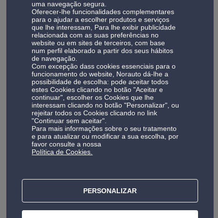
Descubra todos os
serviços oficina auto
disponíveis.
uma navegação segura.
Oferecer-lhe funcionalidades complementares
para o ajudar a escolher produtos e serviços
Montagem rápida de pneus em Torres Vedras
que lhe interessam, Para lhe exibir publicidade
relacionada com as suas preferências no
Na Norauto Torres Vedras pode comprar e montar pneus
website ou em sites de terceiros, com base
no mesmo local, evitando deslocações e poupando tempo.
num perfil elaborado a partir dos seus hábitos
Esta solução é ideal para quem procura pneus em Torres
de navegação.
Com excepção dass cookies essenciais para o
Vedras com montagem profissional incluída.
funcionamento do website, Norauto dá-lhe a
A montagem de pneus demora, em média, cerca de 2
possibilidade de escolha: pode aceitar todos
horas, permitindo resolver tudo no próprio dia. Durante o
estes Cookies clicando no botão "Aceitar e
continuar", escolher os Cookies que lhe
serviço, realizamos verificações essenciais para garantir
interessam clicando no botão "Personalizar", ou
segurança e desempenho.
rejeitar todos os Cookies clicando no link
"Continuar sem aceitar".
Também disponibilizamos montagem de pneus de mota,
Para mais informações sobre o seu tratamento
adaptada a diferentes tipos de veículos.
e para atualizar ou modificar a sua escolha, por
Saiba mais sobre a nossa
oficina de pneus
e
pneus mota
.
favor consulte a nossa
Política de Cookies.
Revisão automóvel em Torres Vedras
A revisão automóvel em Torres Vedras segue os planos
definidos pelos fabricantes, garantindo a manutenção da
PERSONALIZAR
garantia do veículo.
Este serviço inclui operações essenciais como mudança