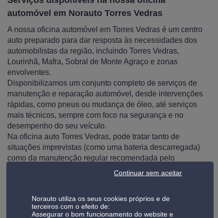
automóvel em Norauto Torres Vedras
A nossa oficina automóvel em Torres Vedras é um centro
auto preparado para dar resposta às necessidades dos
automobilistas da região, incluindo Torres Vedras,
Lourinhã, Mafra, Sobral de Monte Agraço e zonas
envolventes.
Disponibilizamos um conjunto completo de serviços de
manutenção e reparação automóvel, desde intervenções
rápidas, como pneus ou mudança de óleo, até serviços
mais técnicos, sempre com foco na segurança e no
desempenho do seu veículo.
Na oficina auto Torres Vedras, pode tratar tanto de
situações imprevistas (como uma bateria descarregada)
como da manutenção regular recomendada pelo
fabricante.
Continuar sem aceitar
Garantimos transparência em todo o processo, com
orçamentos claros e prazos ajustados ao seu dia a dia.
Norauto utiliza os seus cookies próprios e de
Pode dirigir-se à oficina com ou sem marcação, ou
terceiros com o efeito de:
contactar-nos através do telefone 261 106 070.
Assegurar o bom funcionamento do website e