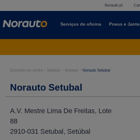
Norauto.pt
Car
Serviços de oficina
Pneus e Jante
Encontre um centro
Setúbal
Setubal
Norauto Setubal
Norauto Setubal
A.V. Mestre Lima De Freitas, Lote
88
2910-031 Setubal, Setúbal