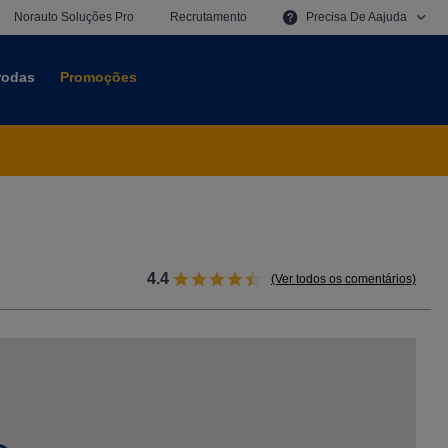
Norauto Soluções Pro
Recrutamento
Precisa De
A
A
Juda
 rodas
Promoções
4.4
(Ver todos os comentários)