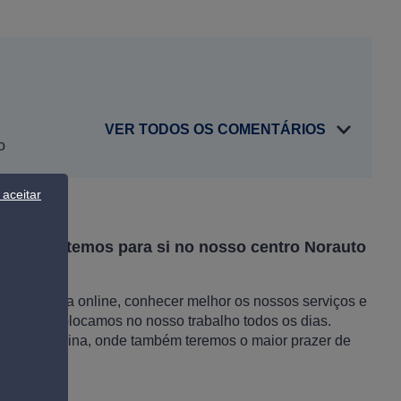
VER TODOS OS COMENTÁRIOS
o
aceitar
iços que temos para si no nosso centro Norauto
a exclusiva online, conhecer melhor os nossos serviços e
ção que colocamos no nosso trabalho todos os dias.
 nossa oficina, onde também teremos o maior prazer de