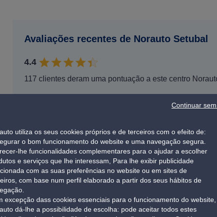
Avaliações recentes de Norauto Setubal
4.4
117 clientes deram uma pontuação a este centro Noraut
Continuar sem 
auto utiliza os seus cookies próprios e de terceiros com o efeito de:
Descubra toda a nossa oferta de produtos e serv
egurar o bom funcionamento do website e uma navegação segura.
Setubal
recer-lhe funcionalidades complementares para o ajudar a escolher
dutos e serviços que lhe interessam, Para lhe exibir publicidade
Com um simples clique, poderá desfrutar de uma experiênci
acionada com as suas preferências no website ou em sites de
produtos inovadores bem como o profissionalismo e dedica
ceiros, com base num perfil elaborado a partir dos seus hábitos de
Queremos que desfrute de uma experiência virtual única da
egação.
recebê-lo pessoalmente.
 excepção dass cookies essenciais para o funcionamento do website,
auto dá-lhe a possibilidade de escolha: pode aceitar todos estes