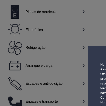
Placas de matrícula
Electrónica
Refrigeração
Nor
Arranque e carga
Ass
Ofe
pro
rel
Escapes e anti-poluição
ter
nav
Com
Engates e transporte
Nor