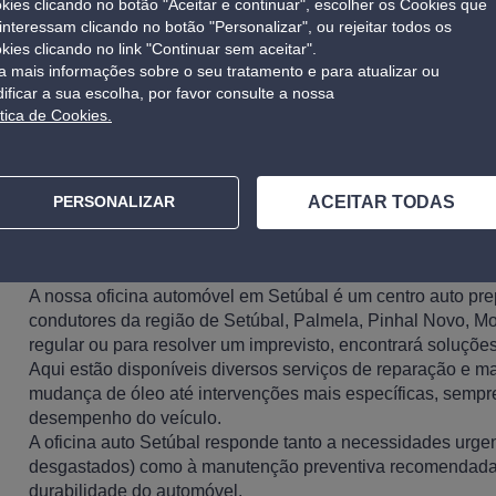
kies clicando no botão "Aceitar e continuar", escolher os Cookies que
 interessam clicando no botão "Personalizar", ou rejeitar todos os
kies clicando no link "Continuar sem aceitar".
a mais informações sobre o seu tratamento e para atualizar ou
ificar a sua escolha, por favor consulte a nossa
ítica de Cookies.
1/1
ACEITAR TODAS
PERSONALIZAR
Serviços disponíveis na nossa oficina automóve
A nossa oficina automóvel em Setúbal é um centro auto pre
condutores da região de Setúbal, Palmela, Pinhal Novo, Mo
regular ou para resolver um imprevisto, encontrará soluções
Aqui estão disponíveis diversos serviços de reparação e 
mudança de óleo até intervenções mais específicas, sempre
desempenho do veículo.
A oficina auto Setúbal responde tanto a necessidades urg
desgastados) como à manutenção preventiva recomendada pe
durabilidade do automóvel.