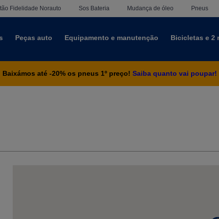
tão Fidelidade Norauto
Sos Bateria
Mudança de óleo
Pneus
s
Peças auto
Equipamento e manutenção
Bicicletas e 2
Baixámos até -20% os pneus 1º preço!
Saiba quanto vai poupar!